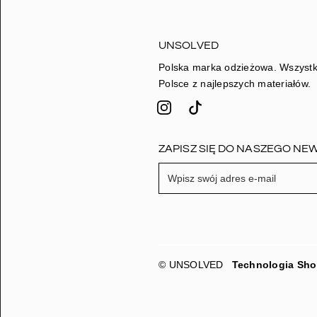
UNSOLVED
Polska marka odzieżowa. Wszystk
Polsce z najlepszych materiałów.
ZAPISZ SIĘ DO NASZEGO NE
W
p
i
s
z
s
© UNSOLVED
Technologia Sho
w
ó
j
a