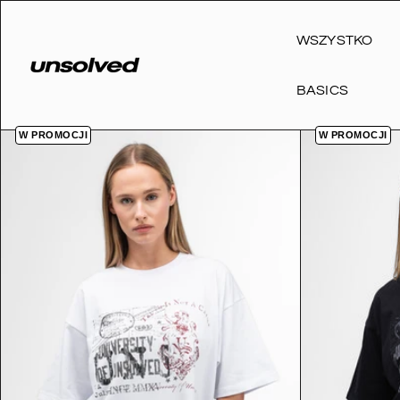
Przejdź
do
WSZYSTKO
treści
BASICS
W PROMOCJI
W PROMOCJI